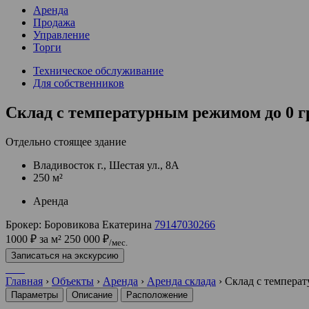
Аренда
Продажа
Управление
Торги
Техническое обслуживание
Для собственников
Склад с температурным режимом до 0 гр
Отдельно стоящее здание
Владивосток г., Шестая ул., 8А
250 м²
Аренда
Брокер:
Боровикова Екатерина
79147030266
1000 ₽ за м²
250 000 ₽
/мес.
Записаться на экскурсию
Главная
›
Объекты
›
Аренда
›
Аренда склада
›
Склад с температ
Параметры
Описание
Расположение