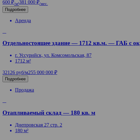
600 ₽
381 000 ₽
/м²
/мес.
Подробнее
Аренда
Отдельностоящее здание — 1712 кв.м. — ГАБ с ок
г. Уссурийск, ул. Комсомольская, 87
1712 м²
32126 руб/м2
55 000 000 ₽
Подробнее
Продажа
Отапливаемый склад — 180 кв. м
Днепровская 27 стр. 2
180 м²