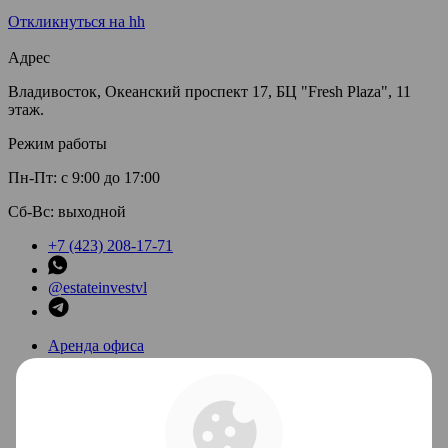
Откликнуться на hh
Адрес
Владивосток, Океанский проспект 17, БЦ "Fresh Plaza", 11
этаж.
Режим работы
Пн-Пт: с 9:00 до 17:00
Сб-Вс: выходной
+7 (423) 208-17-71
@estateinvestvl
Аренда офиса
Аренда торговых помещений
Аренда склада
Продажа офиса
Продажа торговых помещений
Собственникам